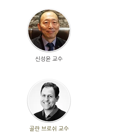
신성윤 교수
​골란 브로쉬 교수